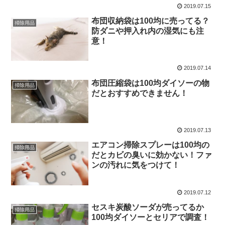
2019.07.15
布団収納袋は100均に売ってる？
掃除用品
防ダニや押入れ内の湿気にも注
意！
2019.07.14
布団圧縮袋は100均ダイソーの物
掃除用品
だとおすすめできません！
2019.07.13
エアコン掃除スプレーは100均の
掃除用品
だとカビの臭いに効かない！ファ
ンの汚れに気をつけて！
2019.07.12
セスキ炭酸ソーダが売ってるか
掃除用品
100均ダイソーとセリアで調査！