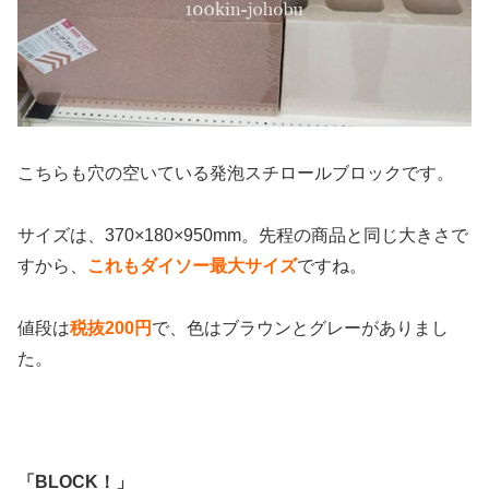
こちらも穴の空いている発泡スチロールブロックです。
サイズは、370×180×950mm。先程の商品と同じ大きさで
すから、
これもダイソー最大サイズ
ですね。
値段は
税抜200円
で、色はブラウンとグレーがありまし
た。
「BLOCK！」