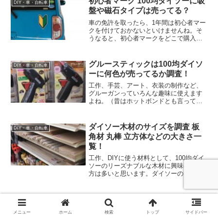
初心者マーク 100均ダイソーに吸
DIY・車・自転車
なんでも売ってるイメージ...
盤や磁石タイプは売ってる？
車の免許を取ったら、1年間は初心者マー
クを付けておかないといけませんね。そ
うなると、初心者マークをどこで購入す
るかが問題。（教習所でもらったのっ
て、すぐに取れちゃうんですよね）なん
でも売ってるイメージの100均ダイソーに
グルースティックは100均ダイソ
DIY・車・自転車
は初心者マークもある...
ーに何色が売ってるか調査！
工作、手芸、アート、衣装の制作など、
グルーガンっていろんな趣味に使えます
よね。（昔はホットボンドとも言ってい
ましたけど）そこで必要になるのがグル
ースティック。100均ダイソーにもグルー
ガンやグルースティックは売っています
ダイソー木材のサイズを調査 板
DIY・車・自転車
が、どんな色のグルー...
角材 丸棒 立方体などの大きさ一
覧！
工作、DIYに使う材料として、100均ダイ
ソーのリーズナブルな木材に興味のある
方は多いと思います。ダイソーのはどん
なサイズの木材が売ってるのか、実際に
ダイソー大型店に行って調査してきまし
た！板材だけではなく、角材、円柱形の
丸棒、立方体・直方...
メニュー
ホーム
検索
トップ
サイドバー