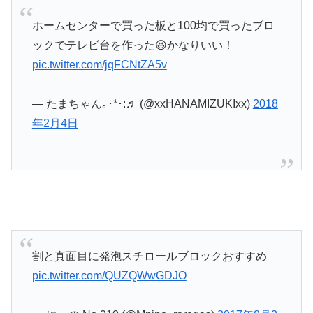
ホームセンターで買った板と100均で買ったブロ
ックでテレビ台を作った😆かなりいい！
pic.twitter.com/jqFCNtZA5v
— たまちゃん｡･*･:♬ (@xxHANAMIZUKIxx)
2018
年2月4日
割と真面目に発泡スチロールブロックおすすめ
pic.twitter.com/QUZQWwGDJO