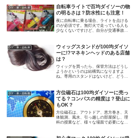
自転車ライトで百均ダイソーの物
DIY・車・自転車
の明るさは？防水性にも注意！
夜に自転車に乗る場合、ライトを点ける
のが必須です。無灯火で走っている人も
少なくないですけど、自分が交通事故に
遭わないためだけではなく、歩行者の安
全のためにも必ず守らないといけないル
ールですよね。自転車に取り付けられる
ウィッグスタンドが100均ダイソ
DIY・車・自転車
ライトは、百均のダイソー...
ーに!?マネキンヘッドのある店舗
は？
ウィッグを買ったら、保管方法はどうし
ようかというのは結構気になりますよ
ね。専用のスタンドはないけど、どうや
って置けばいいんだろう？ウィッグスタ
ンドの代用になる物って何かあるか
な？……とか。実は、100均のダイソー
方位磁石は100均ダイソーに売っ
DIY・車・自転車
に、ウィッグスタンドとして使...
てる？コンパスの精度は？登山に
もOK？
方位磁石は、アウトドア、恵方巻き、天
体観測、風水、引っ越しの部屋探し、理
科の授業など、様々な場面で必要になり
ますよね。でも、いざ買おうとすると、
「どこで売ってるんだろう？」と疑問に
思ってしまったりもするアイテムです。