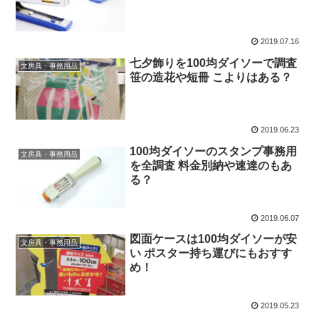
2019.07.16
七夕飾りを100均ダイソーで調査
文房具・事務用品
笹の造花や短冊 こよりはある？
2019.06.23
100均ダイソーのスタンプ事務用
文房具・事務用品
を全調査 料金別納や速達のもあ
る？
2019.06.07
図面ケースは100均ダイソーが安
文房具・事務用品
い ポスター持ち運びにもおすす
め！
2019.05.23