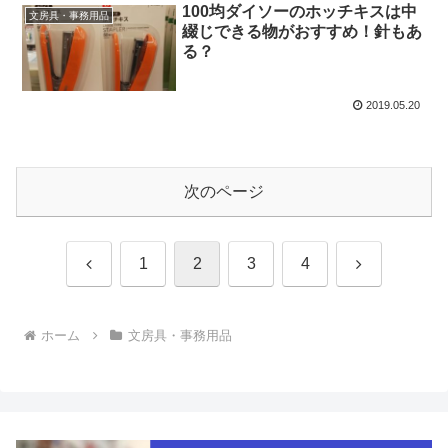
100均ダイソーのホッチキスは中
文房具・事務用品
綴じできる物がおすすめ！針もあ
る？
2019.05.20
次のページ
前
次
1
2
3
4
へ
へ
ホーム
文房具・事務用品