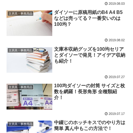
2019.08.03
ダイソーに原稿用紙のB4 A4 B5
文房具・事務用品
などは売ってる？一番安いのは
100均？
2019.08.02
文庫本収納グッズを100均セリア
文房具・事務用品
とダイソーで発見！アイデア収納
も紹介！
2019.07.27
100均ダイソーの封筒 サイズと枚
文房具・事務用品
数を網羅！長形角形 全種類紹
介！
2019.07.17
中綴じのホッチキスでのやり方は
文房具・事務用品
簡単 真ん中もこの方法で！